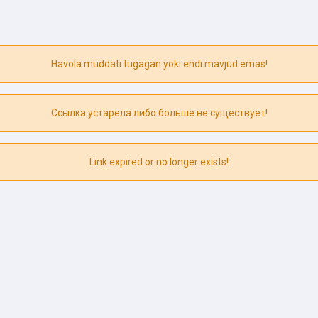
Havola muddati tugagan yoki endi mavjud emas!
Ссылка устарела либо больше не существует!
Link expired or no longer exists!